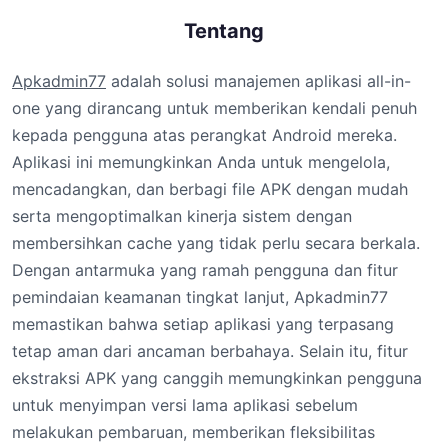
Tentang
Apkadmin77
adalah solusi manajemen aplikasi all-in-
one yang dirancang untuk memberikan kendali penuh
kepada pengguna atas perangkat Android mereka.
Aplikasi ini memungkinkan Anda untuk mengelola,
mencadangkan, dan berbagi file APK dengan mudah
serta mengoptimalkan kinerja sistem dengan
membersihkan cache yang tidak perlu secara berkala.
Dengan antarmuka yang ramah pengguna dan fitur
pemindaian keamanan tingkat lanjut, Apkadmin77
memastikan bahwa setiap aplikasi yang terpasang
tetap aman dari ancaman berbahaya. Selain itu, fitur
ekstraksi APK yang canggih memungkinkan pengguna
untuk menyimpan versi lama aplikasi sebelum
melakukan pembaruan, memberikan fleksibilitas