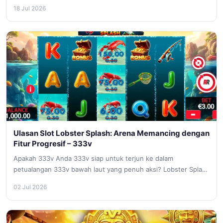
menyenangkan di pasar yang sudah...
18 Jul 2026
Ulasan Slot Lobster Splash: Arena Memancing dengan
Fitur Progresif – 333v
Apakah 333v Anda 333v siap untuk terjun ke dalam
petualangan 333v bawah laut yang penuh aksi? Lobster Splash
dari Red...
02 Jul 2026