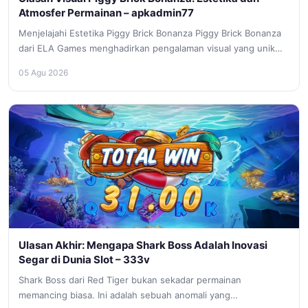
Atmosfer Permainan – apkadmin77
Menjelajahi Estetika Piggy Brick Bonanza Piggy Brick Bonanza
dari ELA Games menghadirkan pengalaman visual yang unik
dengan memadukan elemen dongeng...
05 Agu 2026
Ulasan Akhir: Mengapa Shark Boss Adalah Inovasi
Segar di Dunia Slot – 333v
Shark Boss dari Red Tiger bukan sekadar permainan
memancing biasa. Ini adalah sebuah anomali yang