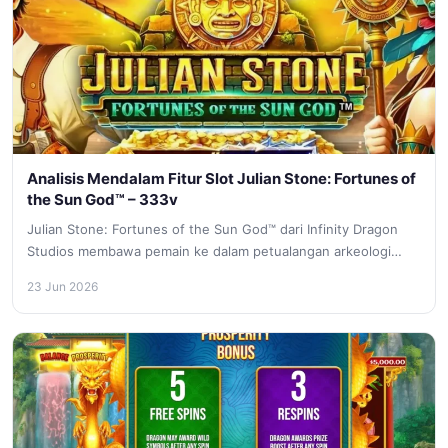
Analisis Mendalam Fitur Slot Julian Stone: Fortunes of
the Sun God™ – 333v
Julian Stone: Fortunes of the Sun God™ dari Infinity Dragon
Studios membawa pemain ke dalam petualangan arkeologi
yang mendebarkan di...
23 Jun 2026